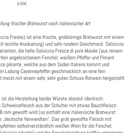
6,00€
lung frischer Bratwurst nach italienischer Art
iccia Freske) ist eine frische, grobkörnige Bratwurst mit einem
rch leichte Ansäuerung) und sehr rundem Geschmack. Salsiccia
arianten, die helle Salsiccia Fresce di pure Maiale (aus reinem
 fein angebrochenem Fenchel, weißem Pfeffer und Piment
sicce pikante, welche aus dem Süden Italiens kommt und
en Ladung Cayennepfeffer geschmacklich an eine fein
d meist mit einem sehr, sehr guten Schuss Rotwein hergestellt
st die Herstellung beider Würste absolut identisch.
s Schweinefleisch aus der Schulter mit etwas Bauchfleisch
8 mm gewolft wird (so enthält eine italienische Bratwurst
re „deutsche Verwandten“. Das grob gewolfte Fleisch mit
fehlen selbstverständlich weißen Wein für die Fenchel,
 Salsiccia pikante) und der Gewürzmischung kräftig vermengen