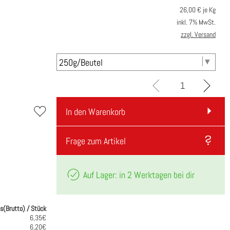
26,00
€ je Kg
inkl. 7% MwSt.
zzgl. Versand
In den Warenkorb
Frage zum Artikel
Auf Lager: in 2 Werktagen bei dir
is(Brutto) / Stück
6,35€
6,20€