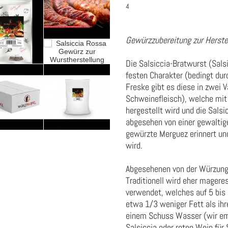
4
Gewürzzubereitung zur Herstel
Die Salsiccia-Bratwurst (Sals
festen Charakter (bedingt du
Freske gibt es diese in zwei V
Schweinefleisch), welche mit
hergestellt wird und die Sal
abgesehen von einer gewaltig
gewürzte Merguez erinnert un
wird.
Abgesehenen von der Würzung i
Traditionell wird eher magere
verwendet, welches auf 5 bis 
etwa 1/3 weniger Fett als ih
einem Schuss Wasser (wir emp
Salsiccia oder roten Wein für