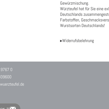
Gewürzmischung.
Würzteufel hat für Sie eine e
Deutschlands zusammengestell
Farbstoffen, Geschmacksverst
Wurstsorten Deutschlands!
▸Widerrufsbelehrung
 9767 0
939600
uerzteufel.de