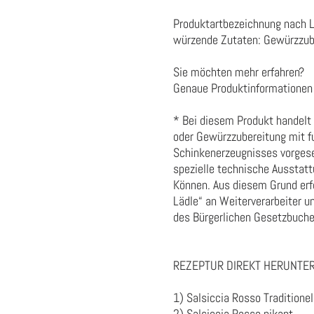
Produktartbezeichnung nach 
würzende Zutaten:
Gewürzzub
Sie möchten mehr erfahren?
Genaue Produktinformationen 
* Bei diesem Produkt handelt
oder Gewürzzubereitung mit fu
Schinkenerzeugnisses vorgeseh
spezielle technische Ausstat
Können. Aus diesem Grund erfo
Lädle“ an Weiterverarbeiter 
des Bürgerlichen Gesetzbuche
REZEPTUR DIREKT HERUNTE
1) Salsiccia Rosso Traditionel
2) Salsiccia Rosso pikant