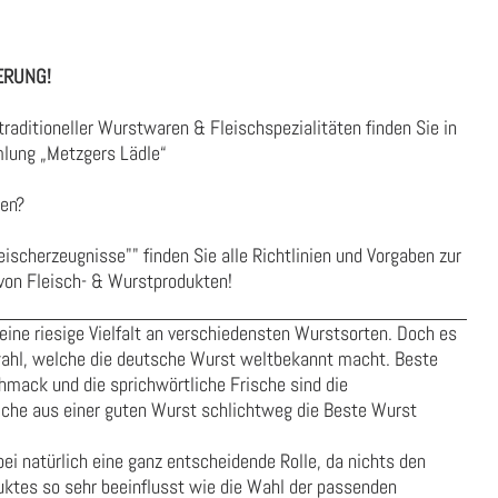
ERUNG
!
traditioneller Wurstwaren & Fleischspezialitäten finden Sie in
lung „
Metzgers Lädle
“
ren?
leischerzeugnisse""
finden Sie alle Richtlinien und Vorgaben zur
von Fleisch- & Wurstprodukten!
eine riesige Vielfalt an verschiedensten Wurstsorten. Doch es
swahl, welche die deutsche Wurst weltbekannt macht. Beste
hmack und die sprichwörtliche Frische sind die
che aus einer guten Wurst schlichtweg die Beste Wurst
bei natürlich eine ganz entscheidende Rolle, da nichts den
ktes so sehr beeinflusst wie die Wahl der passenden