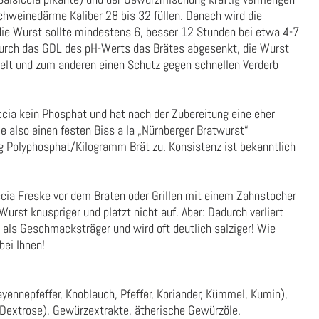
chweinedärme Kaliber 28 bis 32 füllen. Danach wird die
die Wurst sollte mindestens 6, besser 12 Stunden bei etwa 4-7
 durch das GDL des pH-Werts das Brätes abgesenkt, die Wurst
kelt und zum anderen einen Schutz gegen schnellen Verderb
iccia kein Phosphat und hat nach der Zubereitung eine eher
 also einen festen Biss a la „Nürnberger Bratwurst“
g Polyphosphat/Kilogramm Brät zu. Konsistenz ist bekanntlich
iccia Freske vor dem Braten oder Grillen mit einem Zahnstocher
urst knuspriger und platzt nicht auf. Aber: Dadurch verliert
t als Geschmacksträger und wird oft deutlich salziger! Wie
bei Ihnen!
yennepfeffer, Knoblauch, Pfeffer, Koriander, Kümmel, Kumin),
Dextrose), Gewürzextrakte, ätherische Gewürzöle.