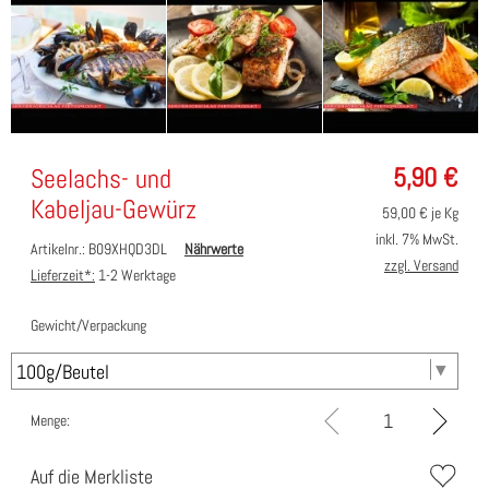
5,90
€
Seelachs- und
Kabeljau-Gewürz
59,00
€ je Kg
inkl. 7% MwSt.
Artikelnr.: B09XHQD3DL
Nährwerte
zzgl. Versand
Lieferzeit*:
1-2 Werktage
Gewicht/Verpackung
Menge:
Auf die Merkliste