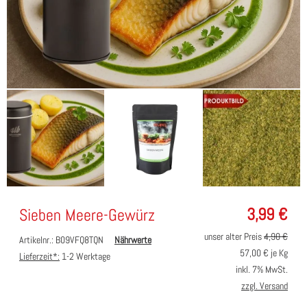
3,99
€
Sieben Meere-Gewürz
unser alter Preis
4,90 €
Artikelnr.: B09VFQ8TQN
Nährwerte
57,00
€ je Kg
Lieferzeit*:
1-2 Werktage
inkl. 7% MwSt.
zzgl. Versand