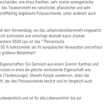
acchariden, wie etwa Xanthan, sehr starke synergetische
 das Tarakernmehl ein natürlicher, pflanzlicher und sehr
 großflächig angebaute Polysaccharide, unter anderem auch
all dort Verwendung, wo das Johannisbrotkernmehl eingesetzt
eicht kultivieren und unterliegt deshalb kaum starken
estens 5500 cps ist das ""Peruanische
0 % funktioneller als ihr europäischer Verwandter und erfreut
 größerer Beliebtheit!
e Eigenschaften: Ein Gemisch aus einem Gramm Xanthan und
keln in etwa die gleiche verdickende Eigenschaft wie
 (Teufelszunge). Obwohl Konjak wiederrum, allein die
ft, der drei Polysaccharide besitzt und im Vergleich auch
unbedenklich und ist für alle Lebensmittel, bis zur