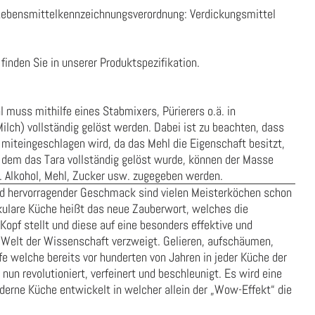
Lebensmittelkennzeichnungsverordnung:
Verdickungsmittel
finden Sie in unserer
Produktspezifikation
.
 muss mithilfe eines Stabmixers, Pürierers o.ä. in
lch) vollständig gelöst werden. Dabei ist zu beachten, dass
e miteingeschlagen wird, da das Mehl die Eigenschaft besitzt,
h dem das Tara vollständig gelöst wurde, können der Masse
. Alkohol, Mehl, Zucker usw. zugegeben werden.
nd hervorragender Geschmack sind vielen Meisterköchen schon
kulare Küche heißt das neue Zauberwort, welches die
opf stellt und diese auf eine besonders effektive und
Welt der Wissenschaft verzweigt. Gelieren, aufschäumen,
fe welche bereits vor hunderten von Jahren in jeder Küche der
un revolutioniert, verfeinert und beschleunigt. Es wird eine
oderne Küche entwickelt in welcher allein der „Wow-Effekt“ die