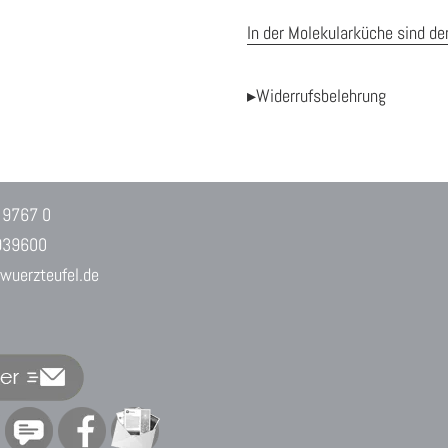
In der Molekularküche sind de
▸Widerrufsbelehrung
 9767 0
939600
uerzteufel.de