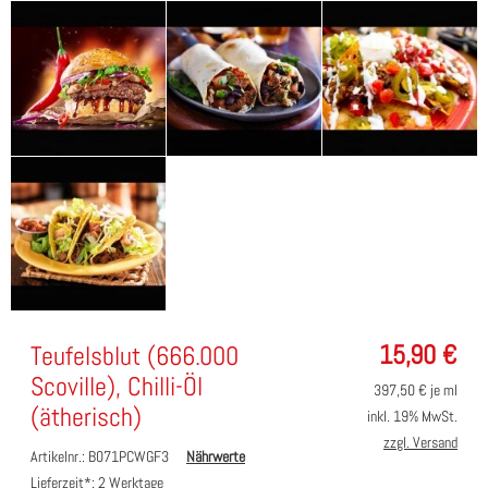
15,90
€
Teufelsblut (666.000
Scoville), Chilli-Öl
397,50
€ je ml
(ätherisch)
inkl. 19% MwSt.
zzgl. Versand
Artikelnr.: B071PCWGF3
Nährwerte
Lieferzeit*:
2 Werktage