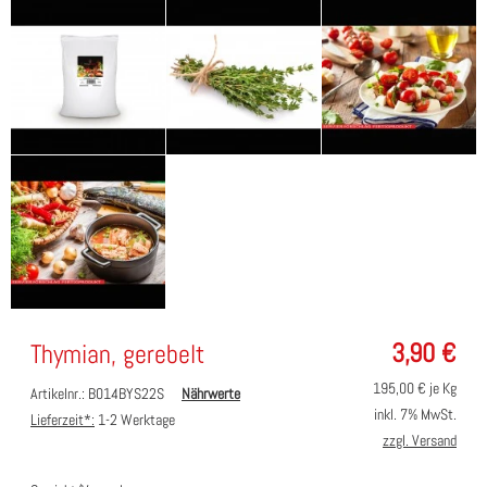
3,90
€
Thymian, gerebelt
195,00
€ je Kg
Artikelnr.: B014BYS22S
Nährwerte
inkl. 7% MwSt.
Lieferzeit*:
1-2 Werktage
zzgl. Versand