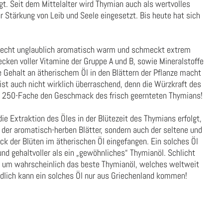
. Seit dem Mittelalter wird Thymian auch als wertvolles
 Stärkung von Leib und Seele eingesetzt. Bis heute hat sich
iecht unglaublich aromatisch warm und schmeckt extrem
tecken voller Vitamine der Gruppe A und B, sowie Mineralstoffe
 Gehalt an ätherischem Öl in den Blättern der Pflanze macht
 ist auch nicht wirklich überraschend, denn die Würzkraft des
as 250-Fache den Geschmack des frisch geernteten Thymians!
ie Extraktion des Öles in der Blütezeit des Thymians erfolgt,
der aromatisch-herben Blätter, sondern auch der seltene und
k der Blüten im ätherischen Öl eingefangen. Ein solches Öl
d gehaltvoller als ein „gewöhnliches“ Thymianöl. Schlicht
ei um wahrscheinlich das beste Thymianöl, welches weltweit
ndlich kann ein solches Öl nur aus Griechenland kommen!