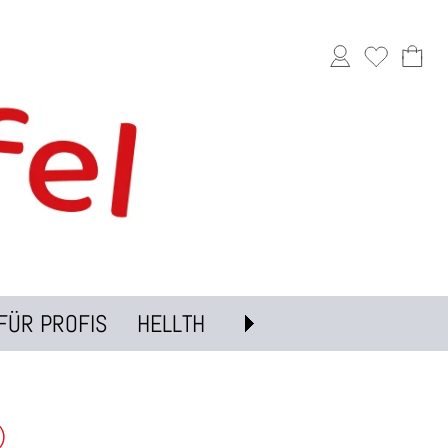
FÜR PROFIS
HELLTH
)