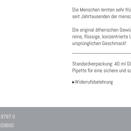
Die Menschen lernten sehr früh
seit Jahrtausenden der mensch
Die original ätherischen Gew
reine, flüssige, konzentrierte
ursprünglichen Geschmack!
Standardverpackung: 40 ml Gl
Pipette für eine sichere und 
▸Widerrufsbelehrung
 9767 0
939600