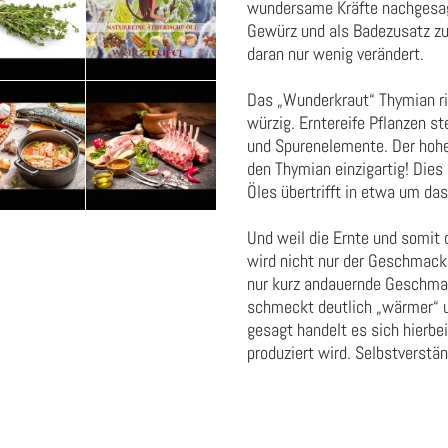
wundersame Kräfte nachgesagt
Gewürz und als Badezusatz zur
daran nur wenig verändert.
Das „Wunderkraut“ Thymian r
würzig. Erntereife Pflanzen s
und Spurenelemente. Der hohe
den Thymian einzigartig! Dies
Öles übertrifft in etwa um d
Und weil die Ernte und somit d
wird nicht nur der Geschmack 
nur kurz andauernde Geschmac
schmeckt deutlich „wärmer“ un
gesagt handelt es sich hierb
produziert wird. Selbstverstä