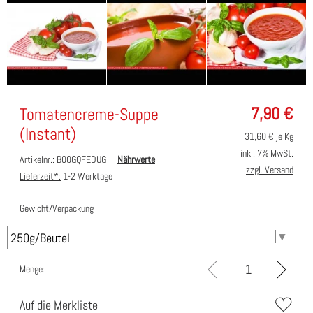
7,90
€
Tomatencreme-Suppe
(Instant)
31,60
€ je Kg
inkl. 7% MwSt.
Artikelnr.: B00GQFEDUG
Nährwerte
zzgl. Versand
Lieferzeit*:
1-2 Werktage
Gewicht/Verpackung
Menge:
Auf die Merkliste