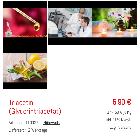
5,90
€
Triacetin
(Glycerintriacetat)
147,50
€ je Kg
inkl. 19% MwSt.
Artikelnr.: 110022
Nährwerte
zzgl. Versand
Lieferzeit*:
2 Werktage