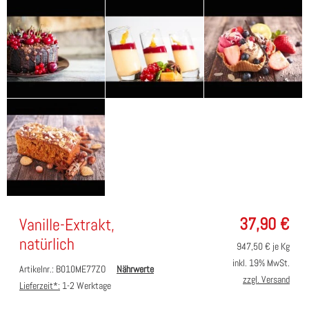
37,90
€
Vanille-Extrakt,
natürlich
947,50
€ je Kg
inkl. 19% MwSt.
Artikelnr.: B010ME77ZO
Nährwerte
zzgl. Versand
Lieferzeit*:
1-2 Werktage