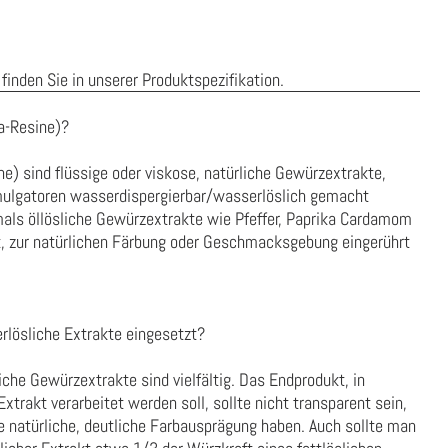
finden Sie in unserer
Produktspezifikation
.
a-Resine)?
e) sind flüssige oder viskose, natürliche Gewürzextrakte,
Emulgatoren wasserdispergierbar/wasserlöslich gemacht
ls öllösliche Gewürzextrakte wie Pfeffer, Paprika Cardamom
 Art, zur natürlichen Färbung oder Geschmacksgebung eingerührt
ösliche Extrakte eingesetzt?
iche Gewürzextrakte sind vielfältig. Das Endprodukt, in
trakt verarbeitet werden soll, sollte nicht transparent sein,
e natürliche, deutliche Farbausprägung haben. Auch sollte man