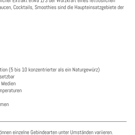
icher Extrakt etwa 1/3 der Würzkraft eines fettlöslichen
aucen, Cocktails, Smoothies sind die Haupteinsatzgebiete der
on (5 bis 10 konzentrierter als ein Naturgewürz)
nsetzbar
n Medien
emperaturen
ismen
önnen einzelne Gebindearten unter Umständen variieren.