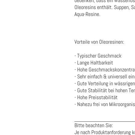
bedenken, dass ein wasserlösl
Oleoresins enthält. Suppen, S
Aqua-Resine.
Vorteile von Oleoresinen:
- Typischer Geschmack
- Lange Haltbarkeit
- Hohe Geschmackskonzentrati
- Sehr einfach & universell ei
- Gute Verteilung in wässrige
- Gute Stabilität bei hohen T
- Hohe Preisstabilität
- Nahezu frei von Mikroorgan
Bitte beachten Sie:
Je nach Produktanforderung k