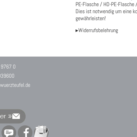
PE-Flasche / HD-PE-Flasche 
Dies ist notwendig um eine ko
gewährleisten!
▸Widerrufsbelehrung
 9767 0
939600
uerzteufel.de