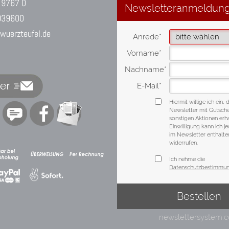
 9767 0
939600
uerzteufel.de