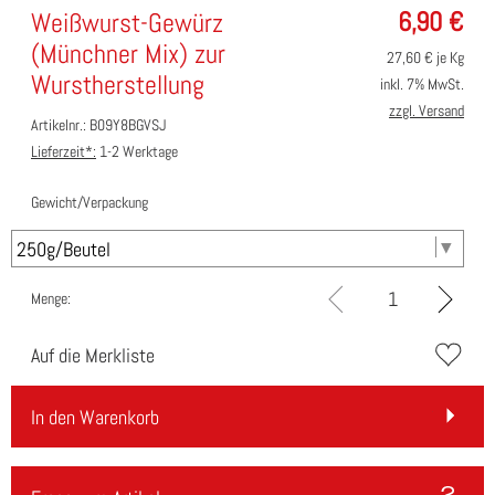
6,90
€
Weißwurst-Gewürz
(Münchner Mix) zur
27,60
€ je Kg
Wurstherstellung
inkl. 7% MwSt.
zzgl. Versand
Artikelnr.: B09Y8BGVSJ
Lieferzeit*:
1-2 Werktage
Gewicht/Verpackung
Menge:
Auf die Merkliste
In den Warenkorb