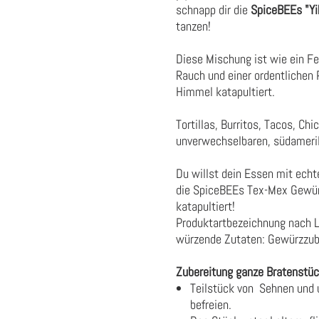
schnapp dir die
SpiceBEEs "Yi
tanzen!
Diese Mischung ist wie ein F
Rauch und einer ordentlichen P
Himmel katapultiert.
Tortillas, Burritos, Tacos, Ch
unverwechselbaren, südameri
Du willst dein Essen mit ech
die SpiceBEEs Tex-Mex Gewür
katapultiert!
Produktartbezeichnung nach 
würzende Zutaten: Gewürzzub
Zubereitung ganze Bratenstüc
Teilstück von Sehnen und u
befreien.