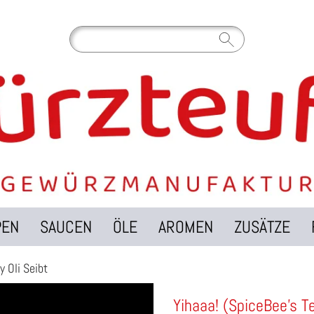
PEN
SAUCEN
ÖLE
AROMEN
ZUSÄTZE
y Oli Seibt
Yihaaa! (SpiceBee's T