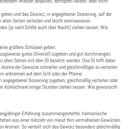
ießendem Wasser abspülen, abtropfen lassen, aber nicht
 geben und das Gewürz, in angegebener Dosierung, auf der
 allen Seiten verteilen und leicht einmassieren.
den (je nach Größe auch über Nacht) ziehen lassen. Wie
 eine größere Schüssel geben.
rzugsweise gutes Olivenöl) zugeben und gut durchmengen.
n allen Seiten mit dem Öl benetzt werden. Das Öl hilft dabei
Aroma der Gewürze schneller und gleichmäßiger zu verteilen
em anbrennen auf dem Grill oder der Pfanne.
n angegebener Dosierung zugeben, gleichmäßig verteilen oder
 Im Kühlschrank einige Stunden ziehen lassen. Wie gewünscht
 langjähriger Erfahrung zusammengestellte, harmonische
tehen aus einer Vielzahl von meist fein vermahlenen Gewürzen,
en Aromen. So verteilt sich das Gewürz besonders gleichmäßig