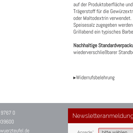
auf der Produktoberfläche und
Trägerstoff für die Gewürzext
oder Maltodextrin verwendet.
Speisesalz zugegeben werden. 
Grillabend ein typisches Barb
Nachhaltige Standardverpack
wiederverschließbarer Stand
▸Widerrufsbelehrung
 9767 0
939600
uerzteufel.de