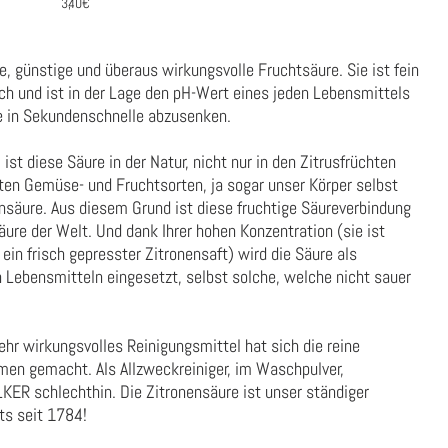
3,40€
e, günstige und überaus wirkungsvolle Fruchtsäure. Sie ist fein
lich und ist in der Lage den pH-Wert eines jeden Lebensmittels
e in Sekundenschnelle abzusenken.
st diese Säure in der Natur, nicht nur in den Zitrusfrüchten
sten Gemüse- und Fruchtsorten, ja sogar unser Körper selbst
ensäure. Aus diesem Grund ist diese fruchtige Säureverbindung
re der Welt. Und dank Ihrer hohen Konzentration (sie ist
ein frisch gepresster Zitronensaft) wird die Säure als
n Lebensmitteln eingesetzt, selbst solche, welche nicht sauer
ehr wirkungsvolles Reinigungsmittel hat sich die reine
men gemacht. Als Allzweckreiniger, im Waschpulver,
ER schlechthin. Die Zitronensäure ist unser ständiger
ts seit 1784!