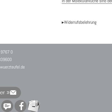
In der Molekularküche sind de
▸Widerrufsbelehrung
 9767 0
939600
uerzteufel.de