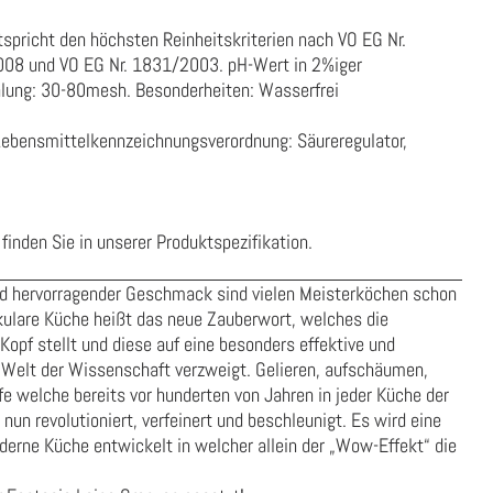
spricht den höchsten Reinheitskriterien nach VO EG Nr.
08 und VO EG Nr. 1831/2003. pH-Wert in 2%iger
lung: 30-80mesh. Besonderheiten: Wasserfrei
Lebensmittelkennzeichnungsverordnung:
Säureregulator,
finden Sie in unserer
Produktspezifikation
.
nd hervorragender Geschmack sind vielen Meisterköchen schon
kulare Küche heißt das neue Zauberwort, welches die
opf stellt und diese auf eine besonders effektive und
Welt der Wissenschaft verzweigt. Gelieren, aufschäumen,
fe welche bereits vor hunderten von Jahren in jeder Küche der
un revolutioniert, verfeinert und beschleunigt. Es wird eine
oderne Küche entwickelt in welcher allein der „Wow-Effekt“ die