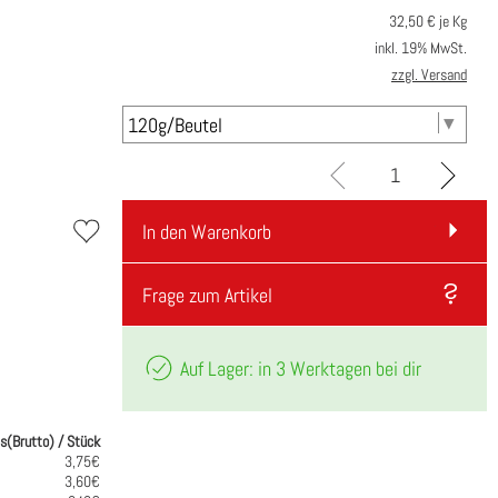
32,50
€ je Kg
inkl. 19% MwSt.
zzgl. Versand
In den Warenkorb
Frage zum Artikel
Auf Lager: in 3 Werktagen bei dir
is(Brutto) / Stück
3,75€
3,60€