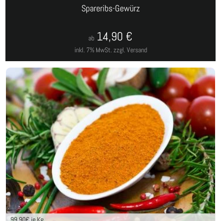
Spareribs-Gewürz
14,90
€
ab
inkl. 7% MwSt.
zzgl. Versand
99,90
€ je Kg