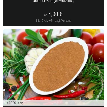
Outdoor-Rub (Gewürzmix)
4,90
€
ab
inkl. 7% MwSt.
zzgl. Versand
149,00
€ je Kg