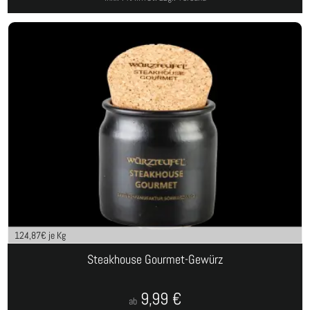
124,87
€ je Kg
Steakhouse Gourmet-Gewürz
9,99
€
ab