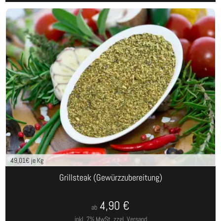
49,01
€ je Kg
Grillsteak (Gewürzzubereitung)
4,90
€
ab
inkl. 7% MwSt.
zzgl. Versand