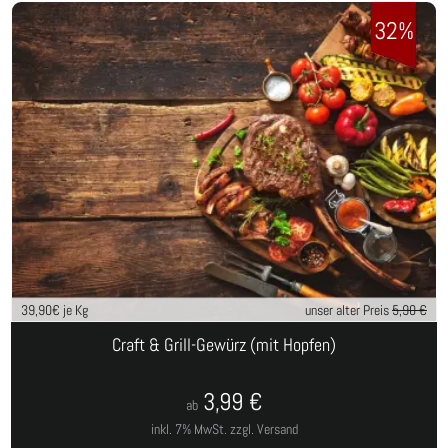
32%
39,90
€ je Kg
unser alter Preis
5,90 €
Craft & Grill-Gewürz (mit Hopfen)
3,99
€
ab
inkl. 7% MwSt.
zzgl. Versand