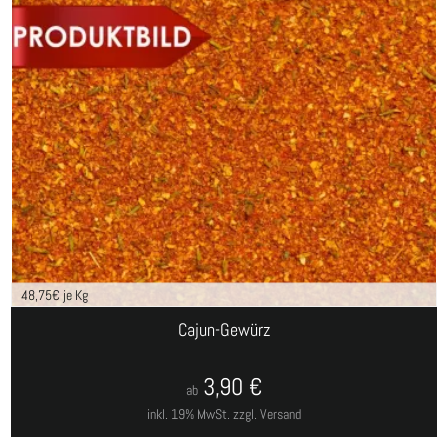
48,75
€ je Kg
Cajun-Gewürz
3,90
€
ab
inkl. 19% MwSt.
zzgl. Versand