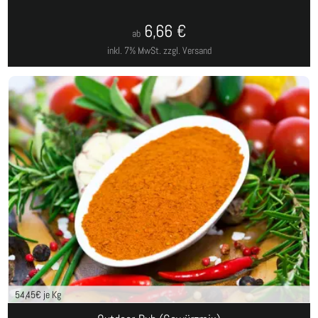
6,66
€
ab
inkl. 7% MwSt.
zzgl. Versand
54,45
€ je Kg