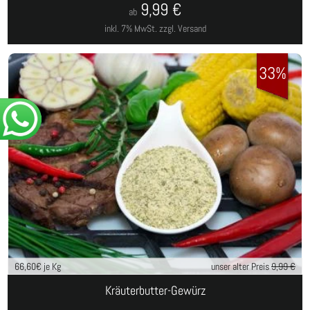
9,99
€
ab
inkl. 7% MwSt.
zzgl. Versand
33%
66,60
€ je Kg
unser alter Preis
9,99 €
Kräuterbutter-Gewürz