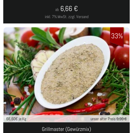
6,66
€
ab
inkl. 7% MwSt.
zzgl. Versand
33%
66,60
€ je Kg
unser alter Preis
9,99 €
Grillmaster (Gewürzmix)