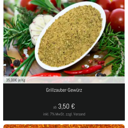
35,00
€ je Kg
Grillzauber-Gewürz
3,50
€
ab
inkl. 7% MwSt.
zzgl. Versand