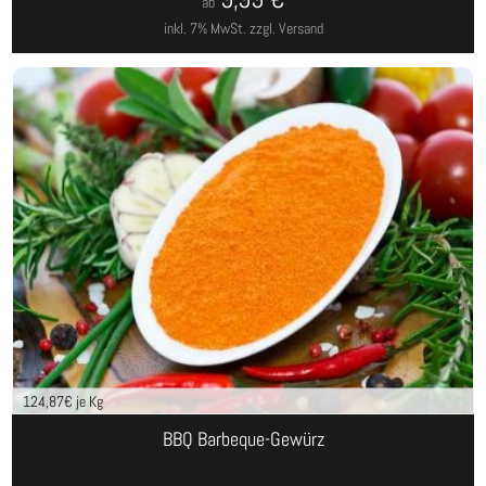
ab
inkl. 7% MwSt.
zzgl. Versand
124,87
€ je Kg
BBQ Barbeque-Gewürz