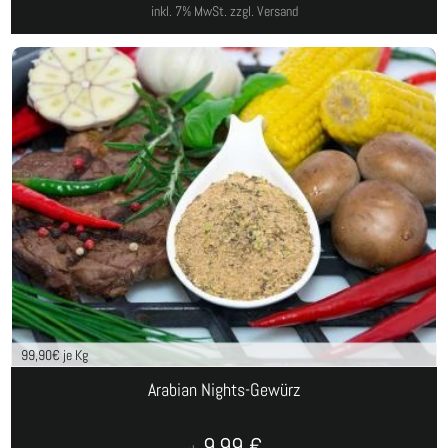
inkl. 7% MwSt.
zzgl. Versand
99,90
€ je Kg
Arabian Nights-Gewürz
9,99
€