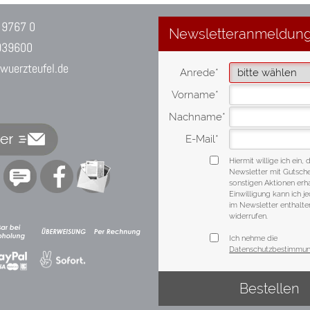
 9767 0
939600
uerzteufel.de