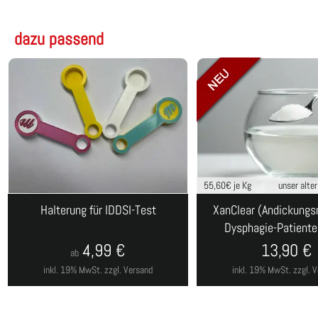
dazu passend
55,60
€ je Kg
unser alte
Halterung für IDDSI-Test
XanClear (Andickungsm
Dysphagie-Patiente
4,99
€
13,90
€
ab
inkl. 19% MwSt.
zzgl. Versand
inkl. 19% MwSt.
zzgl. 