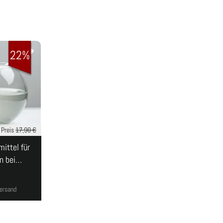
22%
r Preis
17,90 €
ittel für
n bei…
Versand