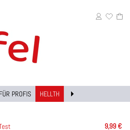
FÜR PROFIS
HELLTH
9,99
€
Test