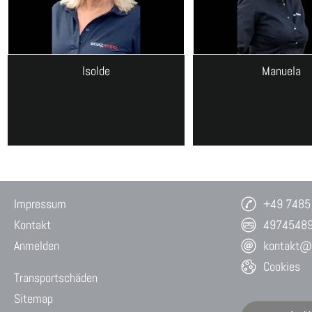
Isolde
Manuela
Impressum
+49 7485
Kontakt
4974548
Anmelden
kontakt@w
Cookies
Transportschäden
Sitemap