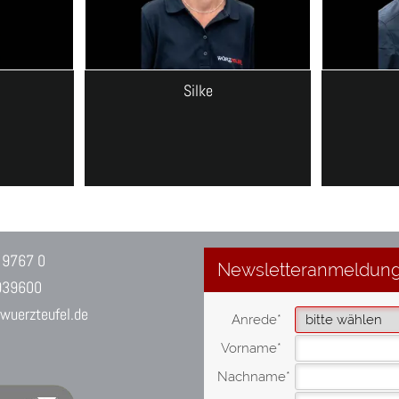
Silke
 9767 0
939600
uerzteufel.de